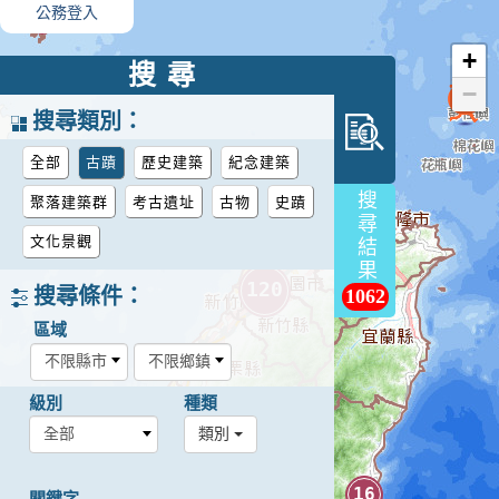
公務登入
3
+
搜尋
−
搜尋類別：
全部
古蹟
歷史建築
紀念建築
搜尋結果
聚落建築群
考古遺址
古物
史蹟
文化景觀
350
120
搜尋條件：
1062
區域
級別
種類
類別
154
16
關鍵字