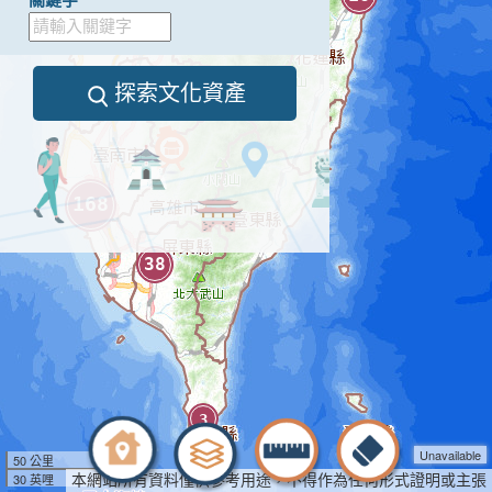
65
探索文化資產
12
168
38
3
Unavailable
50 公里
30 英哩
本網站所有資料僅供參考用途，不得作為任何形式證明或主張